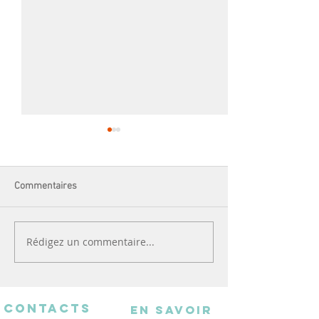
Commentaires
L'atelier broderie
Andy chante pour
Rédigez un commentaire...
CONTACTS
EN SAVOIR