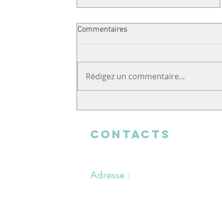
Commentaires
Rédigez un commentaire...
Un soutien venu de loin
CONTACTS
Adresse :
1 chemin du Bras du Chapitre
94000 Créteil