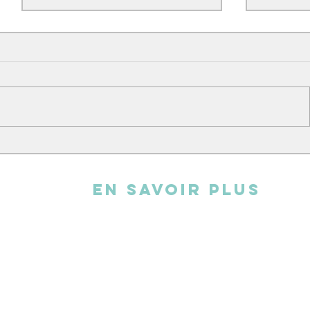
L'atelier broderie
Andy cha
EN SAVOIR PLUS
L'association
FAQ