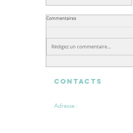
Commentaires
Rédigez un commentaire...
Un soutien venu de loin
CONTACTS
Adresse :
1 chemin du Bras du Chapitre
94000 Créteil