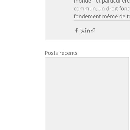
monde - et particulière
commun, un droit fonda
fondement même de to
Posts récents