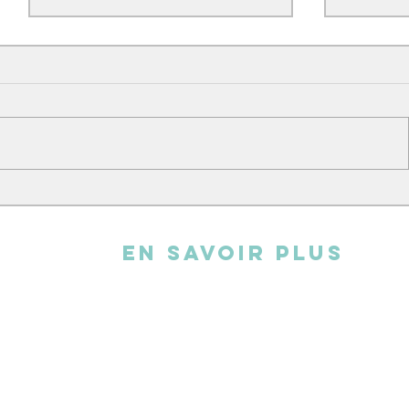
L'atelier broderie
Andy cha
EN SAVOIR PLUS
L'association
FAQ