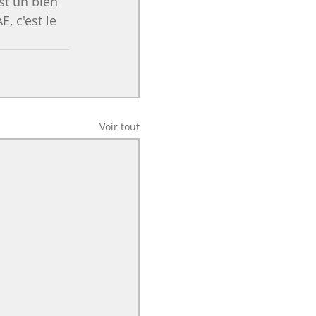
st un bien 
, c'est le 
Voir tout