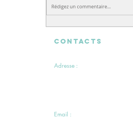
Rédigez un commentaire...
Un soutien venu de loin
CONTACTS
Adresse :
1 chemin du Bras du Chapitre
94000 Créteil
Email :
jiraialecole@gmail.com