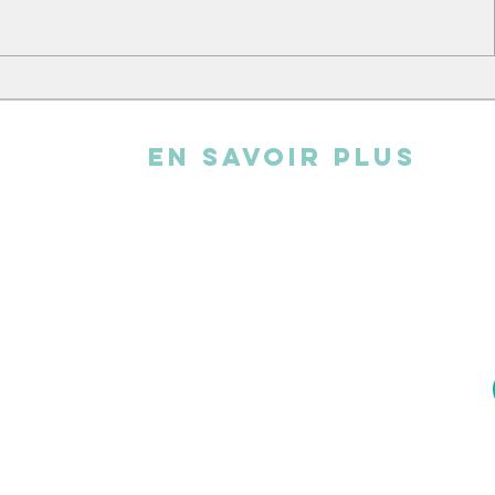
L'atelier broderie
Andy cha
EN SAVOIR PLUS
L'association
FAQ
Statuts
Rapport d'activité