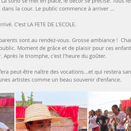
 La sono se met en place, le décor se précise. Tous le
s dans la cour. Le public commence à arriver ... 
rivé. C'est LA FETE DE L'ECOLE. 
 parents sont au rendez-vous. Grosse ambiance !  Cha
e public. Moment de grâce et de plaisir pour ces enfant
 Après le triomphe, c'est l'heure du goûter. 
fera peut-être naître des vocations...et qui restera sa
unes artistes comme un beau souvenir d'enfance. 