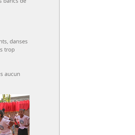
s bancs de 
nts, danses 
s trop 
ns aucun 