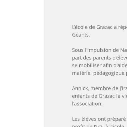
L’école de Grazac a ré
Géants.
Sous l’impulsion de Nath
part des parents d’élèv
se mobiliser afin d'aid
matériel pédagogique 
Annick, membre de J’ira
enfants de Grazac la v
l’association.
Les élèves ont préparé
profit de J’irai à l’éc