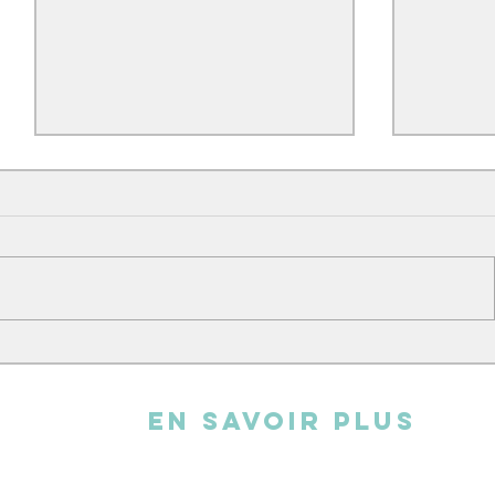
L'atelier broderie
Andy cha
EN SAVOIR PLUS