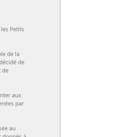
es Petits 
le de la 
 décidé de 
t de 
nter aux 
enées par 
sée au 
nt donnés à 