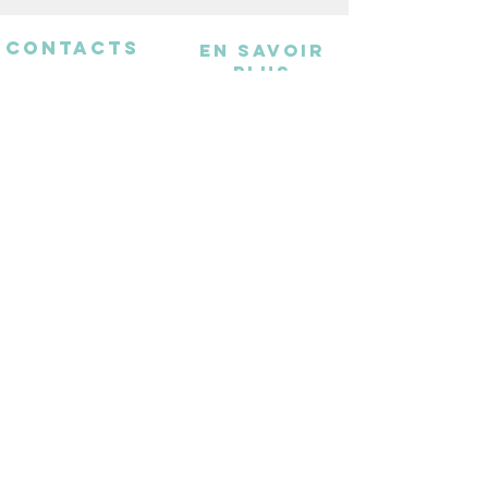
CONTACTS
EN SAVOIR
PLUS
Adresse :
1 chemin du Bras du Chapitre
94000 Créteil
Email :
jiraialecole@gmail.com
L'association
FAQ
Statuts
Rapport d'activité
Devenir bénévole
NOUS CONTACTER
Devenir partenaire