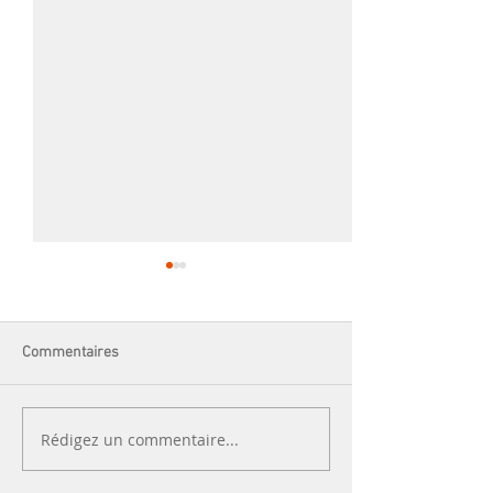
Commentaires
L'atelier broderie
Andy chante pour
Rédigez un commentaire...