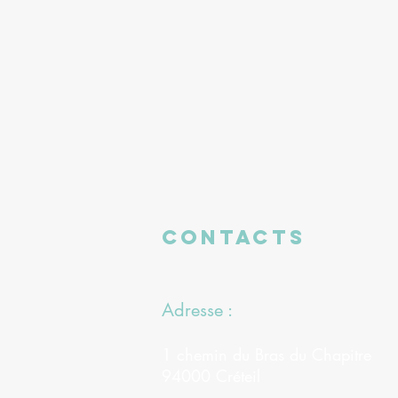
CONTACTS
Adresse :
1 chemin du Bras du Chapitre
94000 Créteil