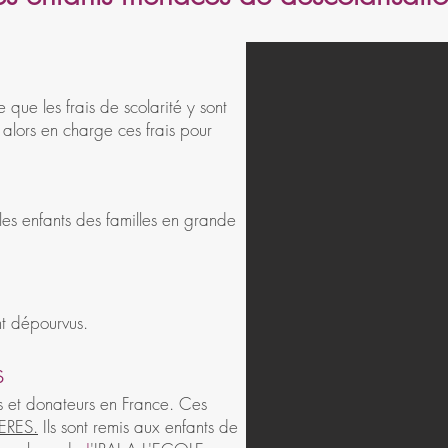
 que les frais de scolarité y sont
 alors en charge ces frais pour
 les enfants des familles en grande
ont dépourvus.
s
s et donateurs en France. Ces
ERES.
Ils sont remis aux enfants de