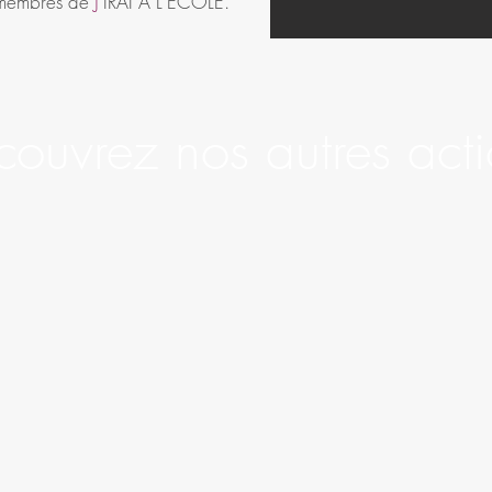
es membres de
J
'IRAI A L'ECOLE
.
ouvrez nos autres act