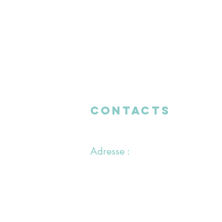
CONTACTS
Adresse :
1 chemin du Bras du Chapitre
94000 Créteil